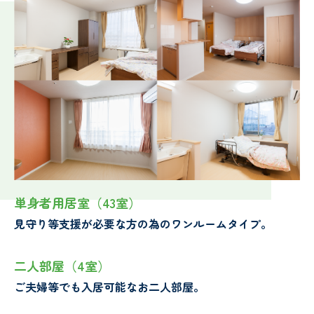
シ
ョ
ン
施
単身者用居室（43室）
設
見守り等支援が必要な方の為のワンルームタイプ。
二人部屋（4室）
情
ご夫婦等でも入居可能なお二人部屋。