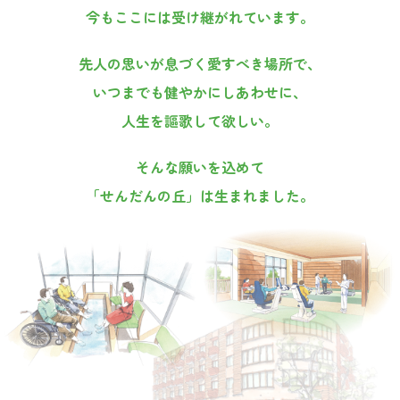
今もここには受け継がれています。
セ
先人の思いが息づく愛すべき場所で、
いつまでも健やかにしあわせに、
ン
人生を謳歌して欲しい。
そんな願いを込めて
タ
「せんだんの丘」は生まれました。
ー
ヘ
ル