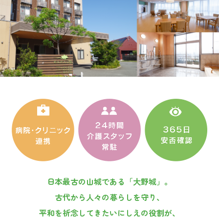
宅
ケ
ア
プ
ラ
日本最古の山城である「大野城」。
古代から人々の暮らしを守り、
ン
平和を祈念してきたいにしえの役割が、