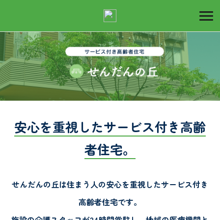
デ
イ
安心を重視したサービス付き高齢
サ
者住宅。
ー
せんだんの丘は住まう人の安心を重視したサービス付き
高齢者住宅です。
施設の介護スタッフが24時間常駐し、地域の医療機関と