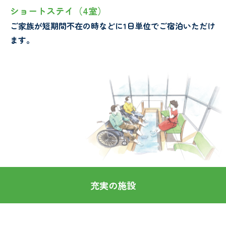
報
ショートステイ（4室）
ご家族が短期間不在の時などに1日単位でご宿泊いただけ
ます。
お
知
ら
せ
充実の施設