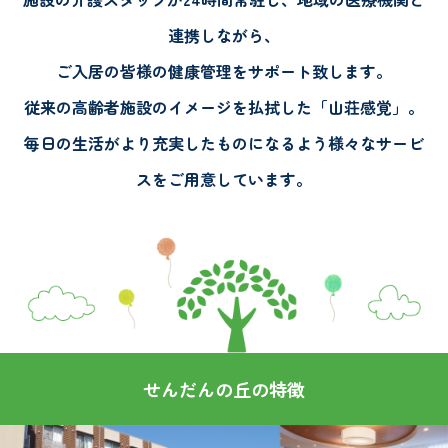
ビ
連携しながら、
ご入居の皆様の健康管理をサポート致します。
ス
従来の高齢者施設のイメージを払拭した「山荘感覚」。
毎日の生活がより充実したものになるよう様々なサービ
高
スをご用意しています。
齢
者
住
せんだんの丘の特徴