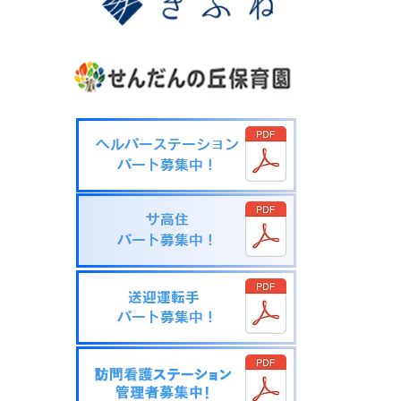
シ
ョ
ン
施
設
情