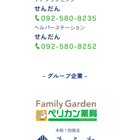
パ
ー
ス
- グループ企業 -
テ
ー