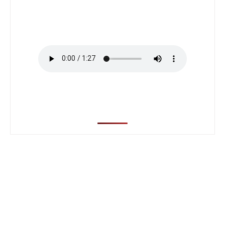
ビ
せんだん便り
ス
高
齢
者
住