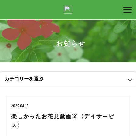
デ
イ
カテゴリーを選ぶ
サ
全ての記事
2025.04.15
お知らせ
ー
楽しかったお花見動画③（デイサービ
ス）
ブログ