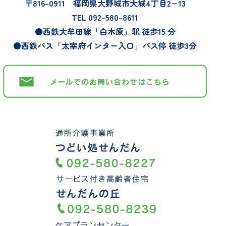
〒816-0911 福岡県大野城市大城4丁目2−13
TEL 092-580-8611
セ
●西鉄大牟田線「白木原」駅 徒歩15 分
●西鉄バス「太宰府インター入口」バス停 徒歩3分
ン
タ
ー
ヘ
ル