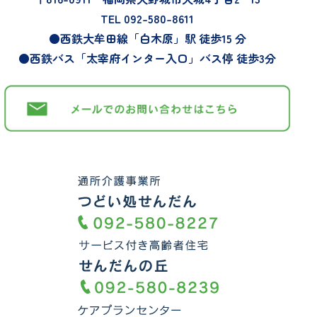
シ
TEL 092-580-8611
●西鉄大牟田線「白木原」駅 徒歩15 分
ョ
●西鉄バス「太宰府インター入口」バス停 徒歩3分
ン
施
設
情