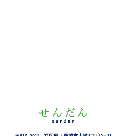
パ
ー
ス
テ
ー
〒816-0911 福岡県大野城市大城4丁目2−13