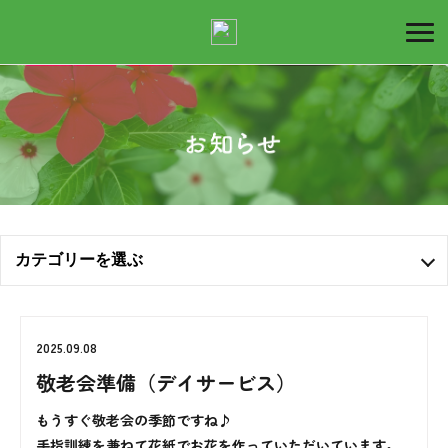
デ
イ
カテゴリーを選ぶ
サ
全ての記事
2025.09.08
お知らせ
ー
敬老会準備（デイサービス）
もうすぐ敬老会の季節ですね♪
ブログ
手指訓練を兼ねて花紙でお花を作っていただいています。