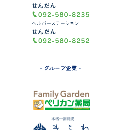
報
お
知
- グループ企業 -
ら
せ