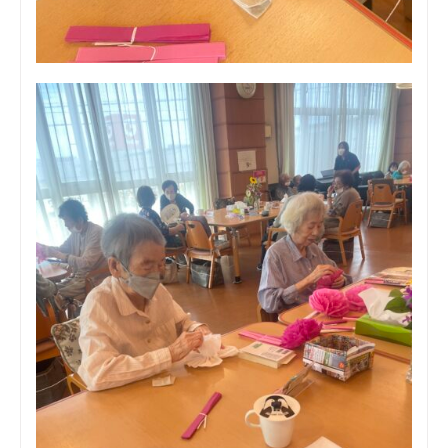
宅
ケ
ア
プ
ラ
ン