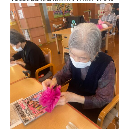
ビ
せんだん便り
ス
高
齢
者
住