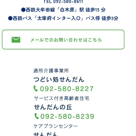
TEL 092-580-8611
●西鉄大牟田線「白木原」駅 徒歩15 分
パ
●西鉄バス「太宰府インター入口」バス停 徒歩3分
ー
ス
テ
ー