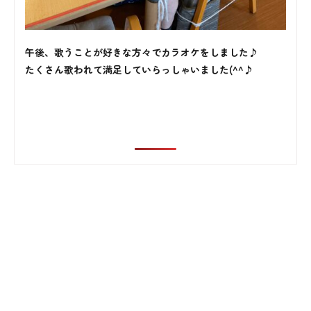
宅
午後、歌うことが好きな方々でカラオケをしました♪
ケ
たくさん歌われて満足していらっしゃいました(^^♪
ア
プ
ラ
ン