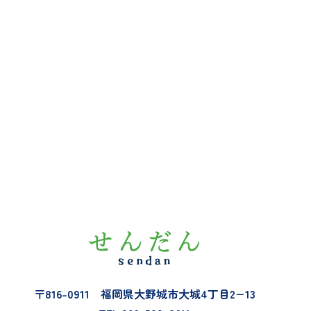
セ
ン
タ
ー
ヘ
〒816-0911 福岡県大野城市大城4丁目2−13
ル