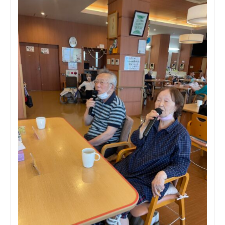
ビ
せんだん便り
ス
高
齢
者
住