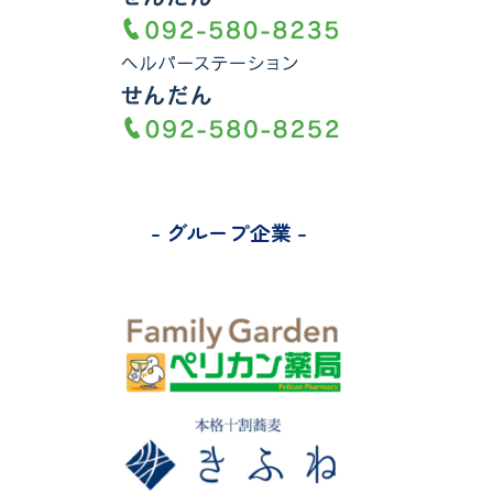
シ
ョ
ン
- グループ企業 -
施
設
情