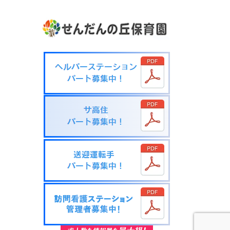
報
お
知
ら
せ